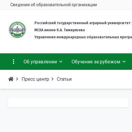
Сведения об образовательной организации
Российский государственный аграрный университет 
МСХА имени К.А. Тимирязева
Управление международных образовательных прогр
Об управлении
Обучение за рубежом
Пресс центр
Статьи
Деятельность
Гранты и стипендии
Об университете
Welcome info
Комплект документов
Подготовительное отделение для иностранных
Студенческая жизнь
граждан
Международная Ассоциация выпускников
Тимирязевки