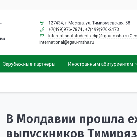
127434, г. Москва, ул. Тимирязевская, 58
–
+7(499)976-7874
,
+7(499)976-2473
International students: dip@rgau-msha.ru Gen
амм
international@rgau-msha.ru
Зарубежные партнёры
Иностранным абитуриентам
Сотрудники
Условия участия
Направления и стоимость обучения
Жизнь в Москве
Обучение за рубежом. Что стоит знать студенту?
Общежитие
Полезные ссылки для студентов
В Молдавии прошла е
выпускников Тимиряз