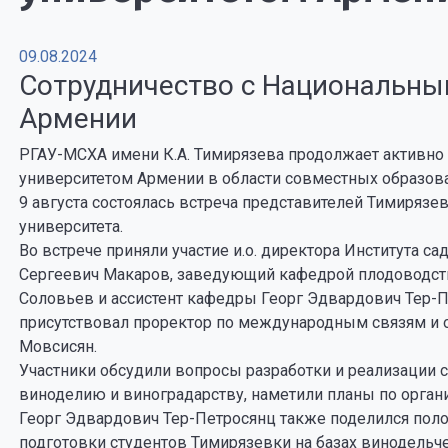
09.08.2024
Сотрудничество с Национальны
Армении
РГАУ-МСХА имени К.А. Тимирязева продолжает активно
университетом Армении в области совместных образов
9 августа состоялась встреча представителей Тимирязе
университета.
Во встрече приняли участие и.о. директора Института с
Сергеевич Макаров, заведующий кафедрой плодоводств
Соловьев и ассистент кафедры Георг Эдвардович Тер-П
присутствовал проректор по международным связям 
Мовсисян.
Участники обсудили вопросы разработки и реализации 
виноделию и виноградарству, наметили планы по орган
Георг Эдвардович Тер-Петросянц также поделился пол
подготовки студентов Тимирязевки на базах винодельч