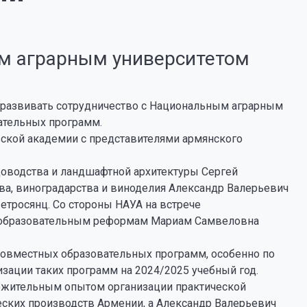
м аграрным университетом
 развивать сотрудничество с Национальным аграрным
ательных программ.
вской академии с представителями армянского
адоводства и ландшафтной архитектуры Сергей
а, виноградарства и виноделия Александр Валерьевич
етросянц. Со стороны НАУА на встрече
и образовательным реформам Мариам Самвеловна
совместных образовательных программ, особенно по
изации таких программ на 2024/2025 учебный год.
ожительным опытом организации практической
еских производств Армении, а Александр Валерьевич