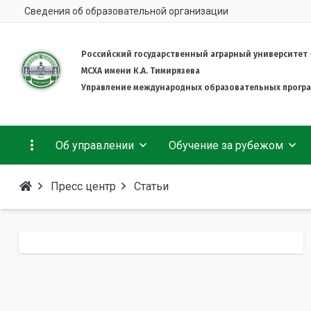
Сведения об образовательной организации
Российский государственный аграрный университет 
МСХА имени К.А. Тимирязева
Управление международных образовательных прогр
Об управлении
Обучение за рубежом
Пресс центр
Статьи
Деятельность
Гранты и стипендии
Об университете
Welcome info
Комплект документов
Подготовительное отделение для иностранных
Студенческая жизнь
граждан
Международная Ассоциация выпускников
Тимирязевки