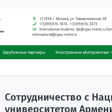
127434, г. Москва, ул. Тимирязевская, 58
–
+7(499)976-7874
,
+7(499)976-2473
International students: dip@rgau-msha.ru Gen
амм
international@rgau-msha.ru
Зарубежные партнёры
Иностранным абитуриентам
Сотрудники
Условия участия
Направления и стоимость обучения
Жизнь в Москве
Обучение за рубежом. Что стоит знать студенту?
Общежитие
Полезные ссылки для студентов
Сотрудничество с На
университетом Армен