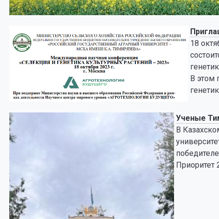
Пригла
18 октя
состоит
генетик
В этом
генетик
Ученые Ти
В Казахско
университе
победителе
Приоритет 