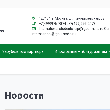
127434, г. Москва, ул. Тимирязевская, 58
–
+7(499)976-7874
,
+7(499)976-2473
International students: dip@rgau-msha.ru Gen
амм
international@rgau-msha.ru
Зарубежные партнёры
Иностранным абитуриентам
Сотрудники
Условия участия
Направления и стоимость обучения
Жизнь в Москве
Обучение за рубежом. Что стоит знать студенту?
Общежитие
Полезные ссылки для студентов
Новости