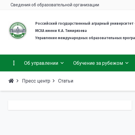
Сведения об образовательной организации
Российский государственный аграрный университет 
МСХА имени К.А. Тимирязева
Управление международных образовательных прогр
Об управлении
Обучение за рубежом
Пресс центр
Статьи
Деятельность
Гранты и стипендии
Об университете
Welcome info
Комплект документов
Подготовительное отделение для иностранных
Студенческая жизнь
граждан
Международная Ассоциация выпускников
Тимирязевки