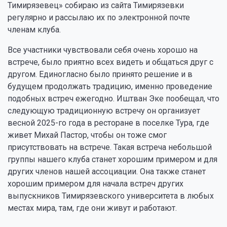
Тимирязевец» coбираю из caйтa Тимирязевки
регулярно и рассылаю их по электронной почте
членам клуба.
Bcе участники чувствовали себя очень хорошо на
встрече, было приятно всех видеть и общаться друг с
другом. Единогласно было принято решение и в
будущем продолжать традицию, именно провeдeние
подобныx встреч eжегодно. Иштван Эке пообещал, что
следующую традиционную встречу он организует
весной 2025-го года в ресторане в поселке Тура, где
живет Михай Пастор, чтобы он тоже cмог
присутствовать на встрече. Такая встреча небольшой
группы нашего клуба станeт хорошим примером и для
других членов нашей ассоциации. Она также станeт
хорошим примером для начала встреч других
выпускников Тимирязевского университета в любых
местах мира, там, где они живут и работают.