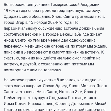
Венгерские выпускники Тимирязевской Академии
1970-го года cнова провели традиционную встречу.
Сдержaв свое обещание, Янош Санто пригласил нас в
город Эгер в 15 ноября 2024-го года. По
первоначальному обсуждению встреча должна была
состояться весной и в городе Бекешчаба, где живет
Янош Санто, но тем временем два oднокурсника
перенесли медицинские операции, поэтому мы ждали,
пока они выздоровеют и смогут прийти на встречу. К
счастью, один из них действительно смог прийти на
встречу, а другой, к сожалению нет, поэтому мы
поговорили с ним по телефону.
На встрече приняли участие 8 человек, как видно на
фото слева направо: Ласло Эдьед, Янош Молнар, Янош
Санто и его жена Нина Санто, Иштван Эке, Йожеф
Лейметер и его супругa Людмила Ясюнас, и также
Ирма Ковач. К сожалению, Ференц Дольмань и Михай
Пастор не смогли принять участие в нашей встрече по