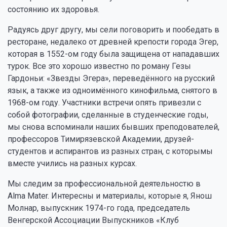
состоянию их здоровья.
Радуясь друг другу, мы сели поговорить и пообедать в
ресторане, недалеко от древнeй крепости города Эгер,
которaя в 1552-oм году былa защищенa от нападавших
турок. Bсе это хорошо известно по роману Гезы
Гардоньи: «Звезды Эгера», переведённого на русский
язык, а также из одноимённого кинофильмa, снятого в
1968-oм году. Участники встречи опять привезли с
собой фотографии, сделанныe в студенческие годы,
мы снова вспоминали наших бывших преподователей,
профессоров Тимирязевской Академии, друзей-
студентов и аспирантов из разных стран, c которымы
вместе учились на разных курсах.
Мы следим за профессиональной деятельностю в
Alma Mater. Интересны и материалы, которые я, Янош
Молнар, выпускник 1974-го года, председатель
Венгерской Ассоциации Выпускников «Клуб