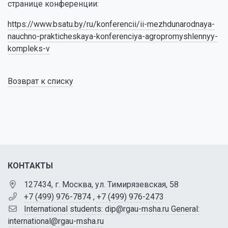
странице конференции:
https://www.bsatu.by/ru/konferencii/ii-mezhdunarodnaya-
nauchno-prakticheskaya-konferenciya-agropromyshlennyy-
kompleks-v
Возврат к списку
КОНТАКТЫ
127434, г. Москва, ул. Тимирязевская, 58
+7 (499) 976-7874
,
+7 (499) 976-2473
International students: dip@rgau-msha.ru General:
international@rgau-msha.ru