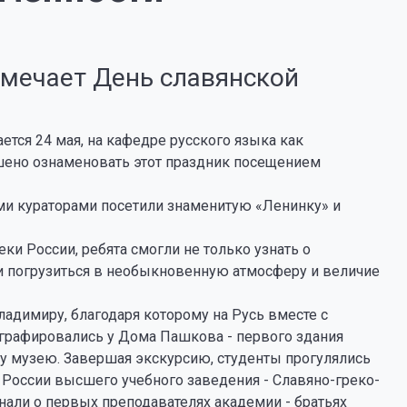
тмечает День славянской
ется 24 мая, на кафедре русского языка как
шено ознаменовать этот праздник посещением
ми кураторами посетили знаменитую «Ленинку» и
и России, ребята смогли не только узнать о
и погрузиться в необыкновенную атмосферу и величие
адимиру, благодаря которому на Русь вместе с
графировались у Дома Пашкова - первого здания
у музею. Завершая экскурсию, студенты прогулялись
 России высшего учебного заведения - Славяно-греко-
нали о первых преподавателях академии - братьях