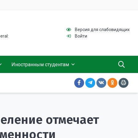
Версия для слабовидящих
eral:
Войти
Иностранным студентам
Контакты
Схема участия
Требования к зачислению
Академический календарь
Часто задаваемые вопросы
Часто задаваемые вопросы
Выпускники о Тимирязевке
еление отмечает
ьменности