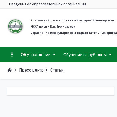
Сведения об образовательной организации
Российский государственный аграрный университет 
МСХА имени К.А. Тимирязева
Управление международных образовательных прогр
Об управлении
Обучение за рубежом
Пресс центр
Статьи
Деятельность
Гранты и стипендии
Об университете
Welcome info
Комплект документов
Подготовительное отделение для иностранных
Студенческая жизнь
граждан
Международная Ассоциация выпускников
Тимирязевки