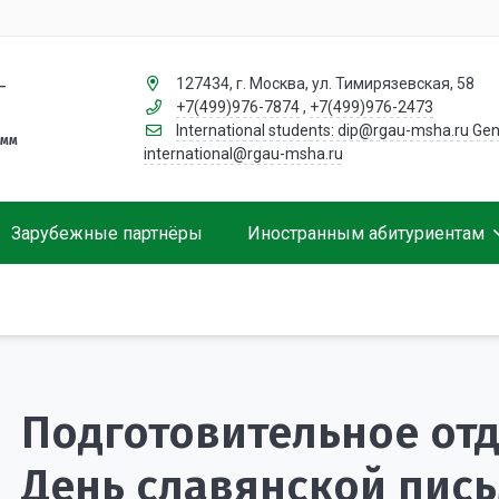
127434, г. Москва, ул. Тимирязевская, 58
–
+7(499)976-7874
,
+7(499)976-2473
International students: dip@rgau-msha.ru Gen
амм
international@rgau-msha.ru
Зарубежные партнёры
Иностранным абитуриентам
Сотрудники
Условия участия
Направления и стоимость обучения
Жизнь в Москве
Обучение за рубежом. Что стоит знать студенту?
Общежитие
Полезные ссылки для студентов
Подготовительное отд
День славянской пис