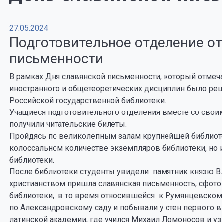
27.05.2024
Подготовительное отделение о
письменности
В рамках Дня славянской письменности, который отмеча
иностранного и общетеоретических дисциплин было ре
Российской государственной библиотеки.
Учащиеся подготовительного отделения вместе со свои
получили читательские билеты.
Пройдясь по великолепным залам крупнейшей библиотек
колоссальном количестве экземпляров библиотеки, но 
библиотеки.
После библиотеки студенты увидели памятник князю Вл
христианством пришла славянская письменность, сфото
библиотеки, в то время относившейся к Румянцевском
по Александровскому саду и побывали у стен первого в
латинской академии, где учился Михаил Ломоносов и уз