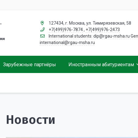
127434, г. Москва, ул. Тимирязевская, 58
–
+7(499)976-7874
,
+7(499)976-2473
International students: dip@rgau-msha.ru Gen
амм
international@rgau-msha.ru
Зарубежные партнёры
Иностранным абитуриентам
Сотрудники
Условия участия
Направления и стоимость обучения
Жизнь в Москве
Обучение за рубежом. Что стоит знать студенту?
Общежитие
Полезные ссылки для студентов
Новости