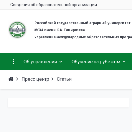
Сведения об образовательной организации
Российский государственный аграрный университет 
МСХА имени К.А. Тимирязева
Управление международных образовательных прогр
Об управлении
Обучение за рубежом
Пресс центр
Статьи
Деятельность
Гранты и стипендии
Об университете
Welcome info
Комплект документов
Подготовительное отделение для иностранных
Студенческая жизнь
граждан
Международная Ассоциация выпускников
Тимирязевки