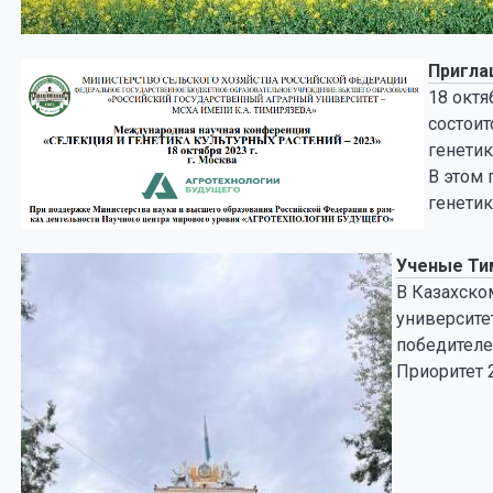
Пригла
18 октя
состоит
генетик
В этом
генетик
Ученые Ти
В Казахско
университе
победителе
Приоритет 