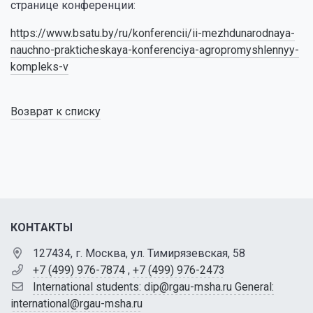
странице конференции:
https://www.bsatu.by/ru/konferencii/ii-mezhdunarodnaya-
nauchno-prakticheskaya-konferenciya-agropromyshlennyy-
kompleks-v
Возврат к списку
КОНТАКТЫ
127434, г. Москва, ул. Тимирязевская, 58
+7 (499) 976-7874
,
+7 (499) 976-2473
International students: dip@rgau-msha.ru General:
international@rgau-msha.ru